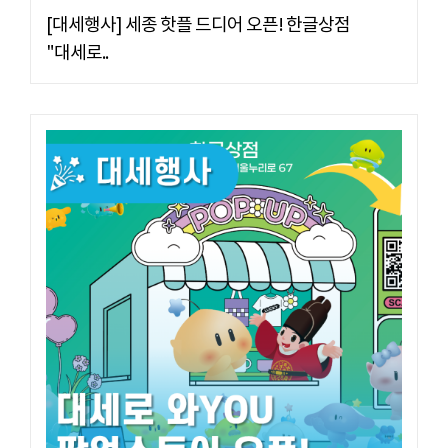
[대세행사] 세종 핫플 드디어 오픈! 한글상점
"대세로..