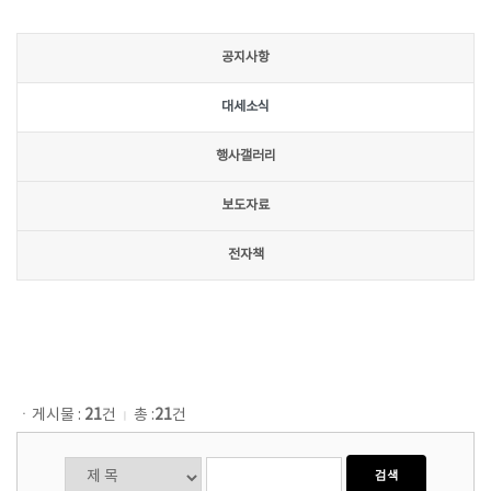
공지사항
대세소식
행사갤러리
보도자료
전자책
ㆍ게시물 :
21
건
총 :
21
건
ㅣ
검색