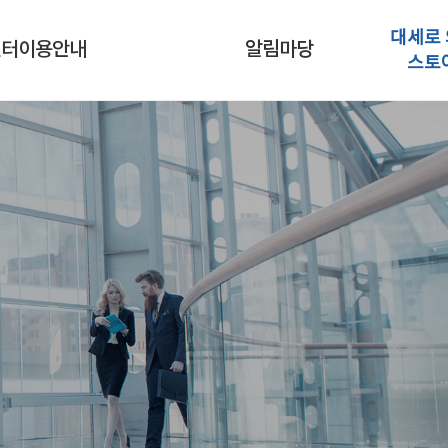
대세로 
센터이용안내
알림마당
스토
춤형컨설팅신청
공지사항
시설대관신청
대세소식
행사갤러리
보도자료
전자책