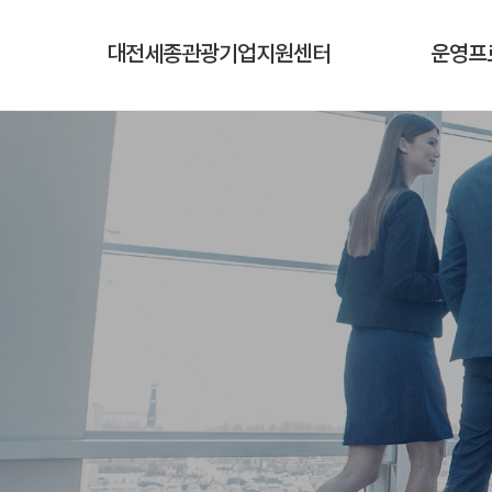
대전세종관광기업지원센터
운영프
센터소개
운영
시설안내
지원프
담당자안내
프로그
오시는길