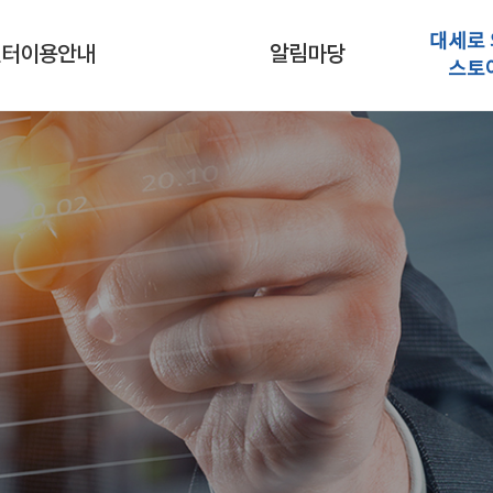
대세로 
센터이용안내
알림마당
스토
춤형컨설팅신청
공지사항
시설대관신청
대세소식
행사갤러리
보도자료
전자책